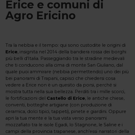
Erice e comuni di
Agro Ericino
Tra la nebbia e il tempo: qui sono custodite le origini di
Erice
, insignita nel 2014 della bandiera rossa dei borghi 
più belli d’Italia. Passeggiando tra le stradine medievali 
che ti conducono alla cima di monte San Giuliano, dal 
quale puoi ammirare (nebbia permettendo) uno dei più 
bei panorami di Trapani, capisci che chiedersi cosa 
vedere a Erice non è un quesito da porsi, perché si 
mostra tutta nella sua bellezza. Perditi tra i mille scorci, 
le fortificazioni del 
Castello di Erice
, le antiche chiese, 
conventi, botteghe artigiane (con produzione di 
ceramica, dolci tipici, tappeti), pinete e giardini. Oppure 
apri la tua mente e la tua vista verso panorami 
mozzafiato tra le isole Egadi, lo Stagnone, le Saline e i 
campi della provincia trapanese, anch’essi narratori della 