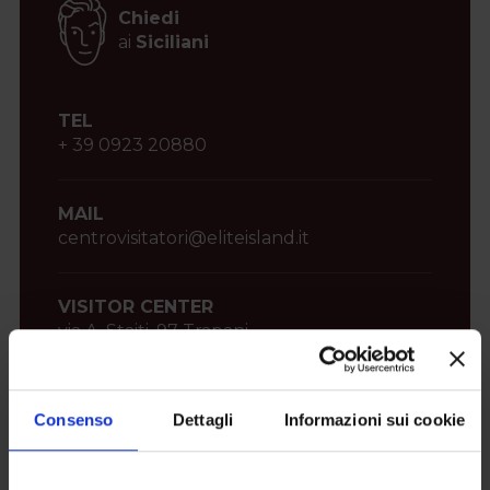
Chiedi
ai
Siciliani
TEL
+ 39 0923 20880
MAIL
centrovisitatori@eliteisland.it
VISITOR CENTER
via A. Staiti, 97 Trapani
tutti i giorni
Consenso
Dettagli
Informazioni sui cookie
dalle 9.00 alle 13.00
dalle 15.30 alle 19.30