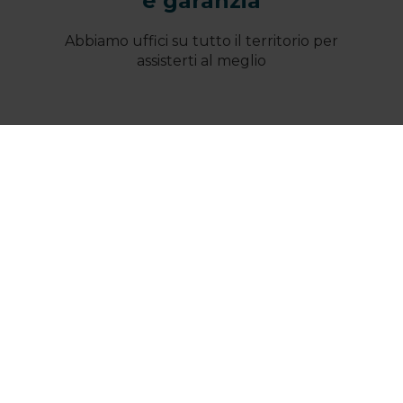
e garanzia
Abbiamo uffici su tutto il territorio per
assisterti al meglio
Chi Siamo
Destinazione Sicilia
Dove Dormire
Esperienze in Sicilia Occidentale
Info e contatti