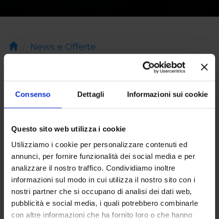
Home
News e Offerte
Consenso
Dettagli
Informazioni sui cookie
Hollywood sbarca a
Favignana, dopo Indiana
Questo sito web utilizza i cookie
Jones arriva "The
Utilizziamo i cookie per personalizzare contenuti ed
Odyssey"
annunci, per fornire funzionalità dei social media e per
analizzare il nostro traffico. Condividiamo inoltre
informazioni sul modo in cui utilizza il nostro sito con i
nostri partner che si occupano di analisi dei dati web,
Le riprese inizieranno a metà
pubblicità e social media, i quali potrebbero combinarle
marzo... Se vuoi vivere a stretto
con altre informazioni che ha fornito loro o che hanno