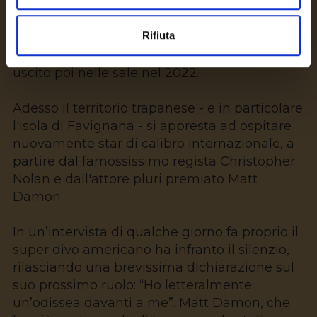
Non abbiamo ancora del tutto dimenticato le
passeggiate di Harrison Ford in cenrtro
Rifiuta
storico a Trapani, durante le soste delle
riprese
del quinto episodio di "Indiana Jones",
uscito poi nelle sale nel 2022.
Adesso il territorio trapanese - e in particolare
l'isola di Favignana - si appresta ad ospitare
nuovamente star di calibro internazionale, a
partire dal famossissimo regista Christopher
Nolan e dall'attore pluri premiato Matt
Damon.
In un’intervista di qualche giorno fa proprio il
super divo americano ha infranto il silenzio,
rilasciando una brevissima dichiarazione sul
suo prossimo ruolo: “Ho letteralmente
un’odissea davanti a me”. Matt Damon, che